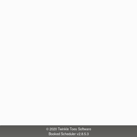
© 2020
Twinkle Toes Software
Booked Scheduler v2.8.5.3