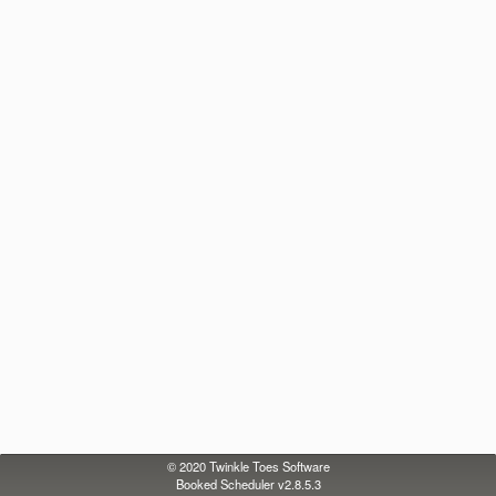
© 2020
Twinkle Toes Software
Booked Scheduler v2.8.5.3