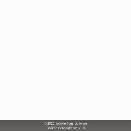
© 2020
Twinkle Toes Software
Booked Scheduler v2.8.5.3