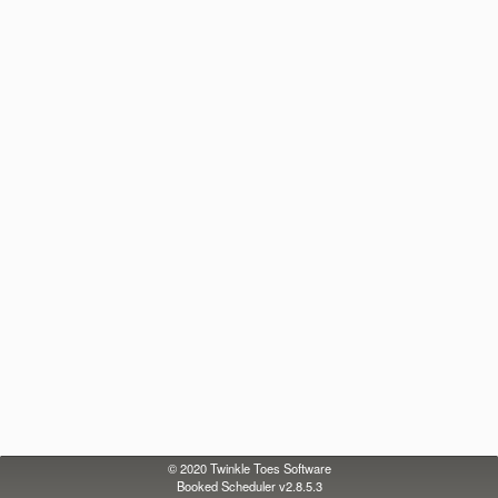
© 2020
Twinkle Toes Software
Booked Scheduler v2.8.5.3