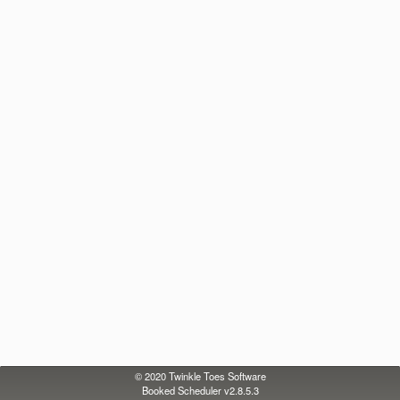
© 2020
Twinkle Toes Software
Booked Scheduler v2.8.5.3