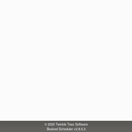
© 2020
Twinkle Toes Software
Booked Scheduler v2.8.5.3