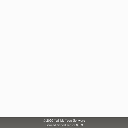
© 2020
Twinkle Toes Software
Booked Scheduler v2.8.5.3