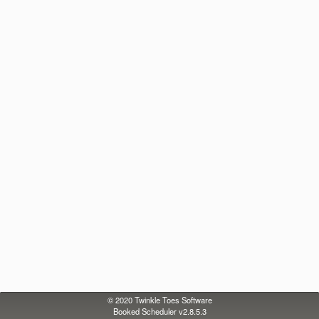
© 2020
Twinkle Toes Software
Booked Scheduler v2.8.5.3