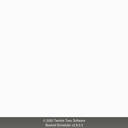
© 2020
Twinkle Toes Software
Booked Scheduler v2.8.5.3