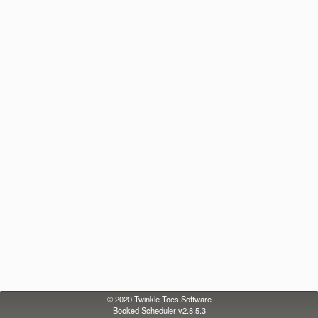
© 2020
Twinkle Toes Software
Booked Scheduler v2.8.5.3